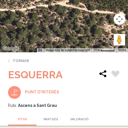
Image may be subject to copyright
Terms
20 m
TORNAR
ESQUERRA
PUNT D'INTERÈS
Ruta:
Ascens a Sant Grau
FITXA
IMATGES
VALORACIÓ