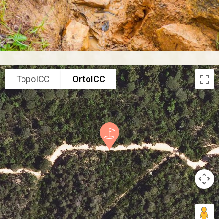
TopoICC
OrtoICC