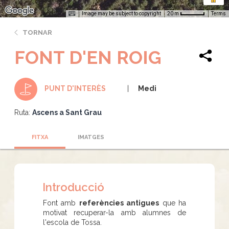
Image may be subject to copyright
Terms
20 m
TORNAR
FONT D'EN ROIG
Medi
PUNT D'INTERÈS
Ruta:
Ascens a Sant Grau
FITXA
IMATGES
Introducció
Font amb
referències antigues
que ha
motivat recuperar-la amb alumnes de
l'escola de Tossa.