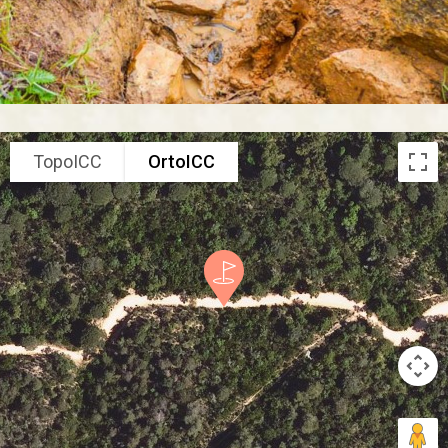
TopoICC
OrtoICC