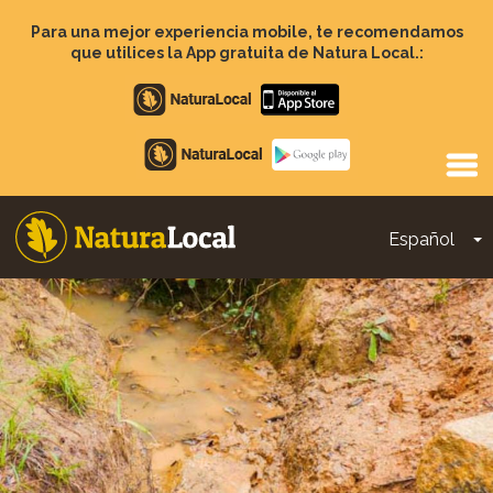
Pasar
al
Para una mejor experiencia mobile, te recomendamos
contenido
que utilices la App gratuita de Natura Local.:
principal
Apple
store
Google
Play
Español
T
Main
navigation