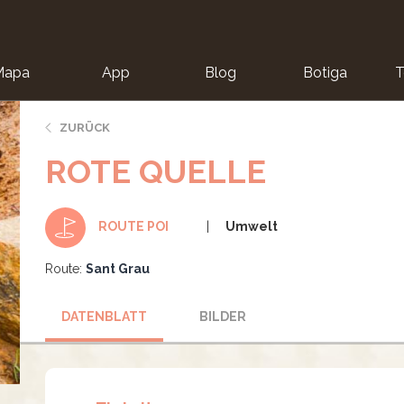
Mapa
App
Blog
Botiga
T
ZURÜCK
ROTE QUELLE
Umwelt
ROUTE POI
Route:
Sant Grau
DATENBLATT
BILDER