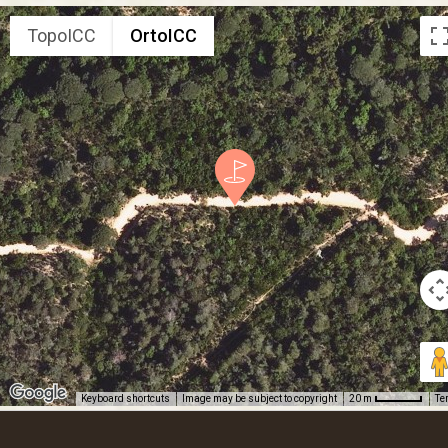
TopoICC
OrtoICC
Keyboard shortcuts
Image may be subject to copyright
Te
20 m