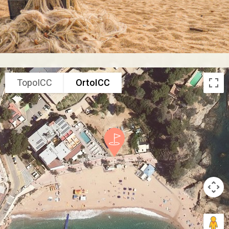
TopoICC
OrtoICC