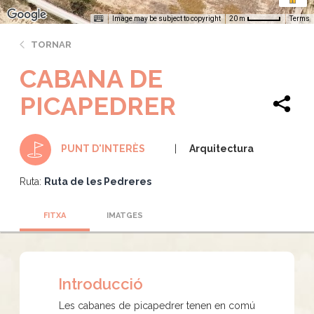
Image may be subject to copyright
Terms
20 m
TORNAR
CABANA DE
PICAPEDRER
Arquitectura
PUNT D'INTERÈS
Ruta:
Ruta de les Pedreres
FITXA
IMATGES
Introducció
Les cabanes de picapedrer tenen en comú