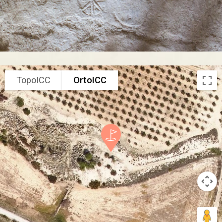
TopoICC
OrtoICC