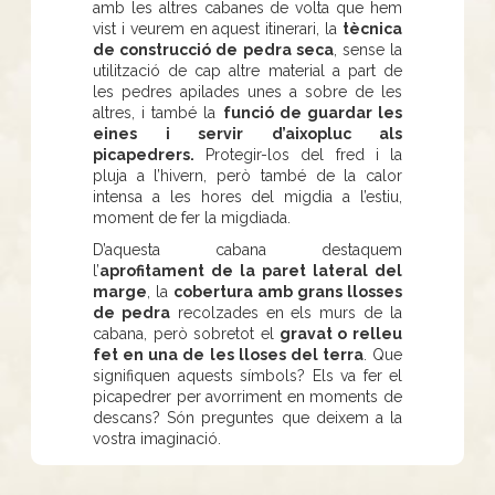
amb les altres cabanes de volta que hem
vist i veurem en aquest itinerari, la
tècnica
de construcció de pedra seca
, sense la
utilització de cap altre material a part de
les pedres apilades unes a sobre de les
altres, i també la
funció de guardar les
eines i servir d’aixopluc als
picapedrers.
Protegir-los del fred i la
pluja a l’hivern, però també de la calor
intensa a les hores del migdia a l’estiu,
moment de fer la migdiada.
D’aquesta cabana destaquem
l’
aprofitament de la paret lateral del
marge
, la
cobertura amb grans llosses
de pedra
recolzades en els murs de la
cabana, però sobretot el
gravat o relleu
fet en una de les lloses del terra
. Que
signifiquen aquests símbols? Els va fer el
picapedrer per avorriment en moments de
descans? Són preguntes que deixem a la
vostra imaginació.