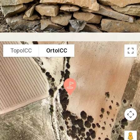
TopoICC
OrtoICC