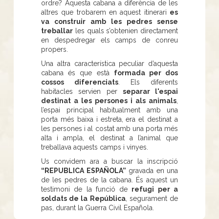
ordre? Aquesta cabana a diferència de les
altres que trobarem en aquest itinerari
es
va construir amb les pedres sense
treballar
les quals s’obtenien directament
en despedregar els camps de conreu
propers.
Una altra característica peculiar d’aquesta
cabana és que està
formada per dos
cossos diferenciats
. Els diferents
habitacles servien per
separar l'espai
destinat a les persones i als animals
,
l’espai principal habitualment amb una
porta més baixa i estreta, era el destinat a
les persones i al costat amb una porta més
alta i ampla, el destinat a l’animal que
treballava aquests camps i vinyes.
Us convidem ara a buscar la inscripció
“REPUBLICA ESPAÑOLA”
gravada en una
de les pedres de la cabana. És aquest un
testimoni de la funció de
refugi per a
soldats de la República
, segurament de
pas, durant la Guerra Civil Española.