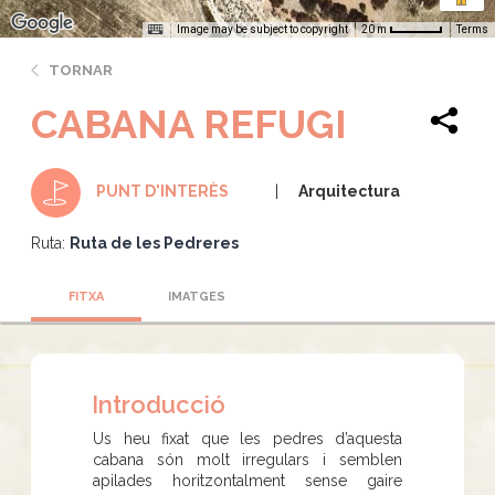
Image may be subject to copyright
Terms
20 m
TORNAR
CABANA REFUGI
Arquitectura
PUNT D'INTERÈS
Ruta:
Ruta de les Pedreres
FITXA
IMATGES
Introducció
Us heu fixat que les pedres d’aquesta
cabana són molt irregulars i semblen
apilades horitzontalment sense gaire