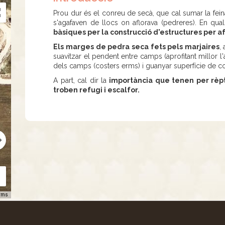
Prou dur és el conreu de secà, que cal sumar la fe
s'agafaven de llocs on aflorava (pedreres). En qu
bàsiques per la construcció d'estructures per afa
Els marges de pedra seca fets pels marjaires
,
suavitzar el pendent entre camps (aprofitant millor l'ai
dels camps (costers erms) i guanyar superfície de co
A part, cal dir la
importància que tenen per rèpti
troben refugi i escalfor.
rms