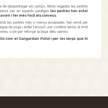
ina de despedregar els camps. Altres vegades les pedres
alsevol cas en aquests paratges
les pedres han estat
vorir i fer més fàcil els conreus.
 amb les pedres més o menys escairades, han servit per
gua de pluja i evitar l'erosió), per contenir terres al límit
nreu, o bé per reforçar la traça dels camins.
ls com el llangardaix (foto) i per les serps que hi