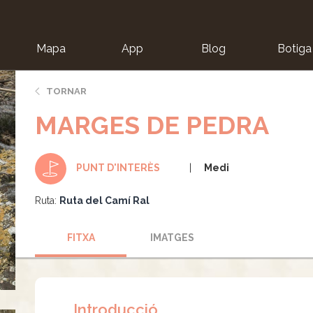
Mapa
App
Blog
Botiga
ion
TORNAR
MARGES DE PEDRA
Medi
PUNT D'INTERÈS
Ruta:
Ruta del Camí Ral
FITXA
IMATGES
Introducció