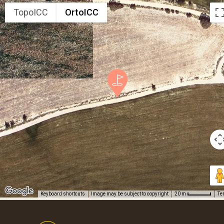
TopoICC
OrtoICC
Keyboard shortcuts
Image may be subject to copyright
Te
20 m
Footer