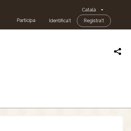
Català
Toggle Dropd
Participa
Identifica't
Registra't