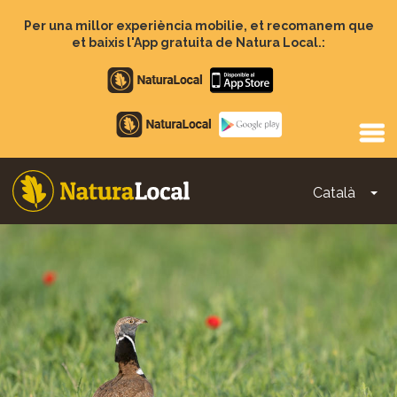
Vés
al
Per una millor experiència mobilie, et recomanem que
contingut
et baixis l'App gratuita de Natura Local.:
Apple
store
Google
Play
Català
To
Main
navigation