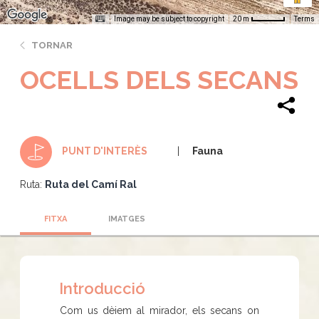
Image may be subject to copyright
Terms
20 m
TORNAR
OCELLS DELS SECANS
Fauna
PUNT D'INTERÈS
Ruta:
Ruta del Camí Ral
FITXA
IMATGES
Introducció
Com us dèiem al mirador, els secans on