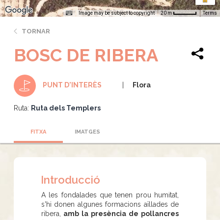
Image may be subject to copyright
Terms
20 m
TORNAR
BOSC DE RIBERA
Flora
PUNT D'INTERÈS
Ruta:
Ruta dels Templers
FITXA
IMATGES
Introducció
A les fondalades que tenen prou humitat,
s'hi donen algunes formacions aïllades de
ribera,
amb la presència de pollancres