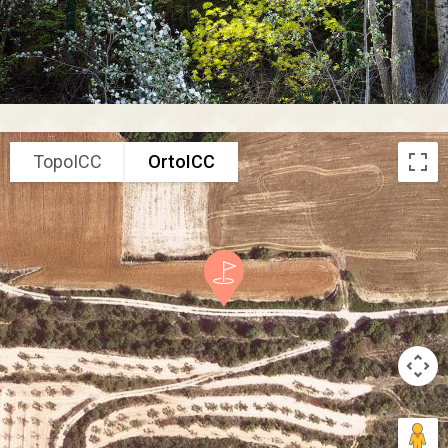
TopoICC
OrtoICC