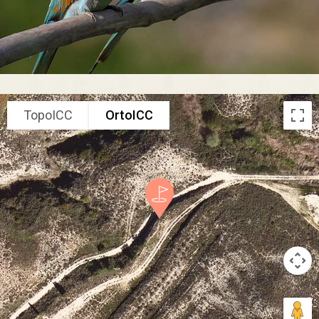
TopoICC
OrtoICC