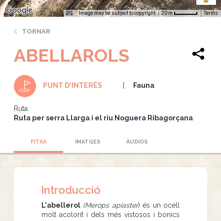
Image may be subject to copyright
Terms
20 m
TORNAR
ABELLAROLS
Fauna
PUNT D'INTERÈS
Ruta:
Ruta per serra Llarga i el riu Noguera Ribagorçana
FITXA
IMATGES
ÀUDIOS
Introducció
L'abellerol
(Merops apiaster
) és un ocell
molt acolorit i dels més vistosos i bonics