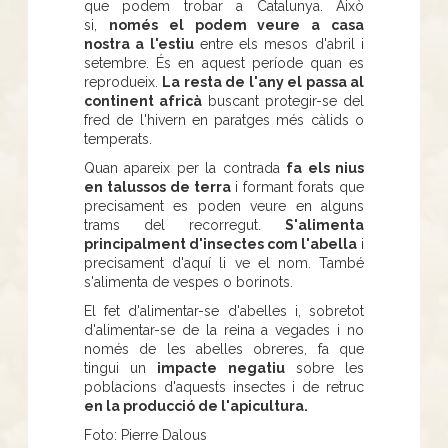
que podem trobar a Catalunya. Això
si,
només el podem veure a casa
nostra a l'estiu
entre els mesos d'abril i
setembre. És en aquest període quan es
reprodueix.
La resta de l'any el passa al
continent africà
buscant protegir-se del
fred de l'hivern en paratges més càlids o
temperats.
Quan apareix per la contrada
fa els nius
en talussos de terra
i formant forats que
precisament es poden veure en alguns
trams del recorregut.
S'alimenta
principalment d'insectes com l'abella
i
precisament d'aquí li ve el nom. També
s'alimenta de vespes o borinots.
El fet d'alimentar-se d'abelles i, sobretot
d'alimentar-se de la reina a vegades i no
només de les abelles obreres, fa que
tingui un
impacte negatiu
sobre les
poblacions d'aquests insectes i de retruc
en la producció de l'apicultura.
Foto: Pierre Dalous