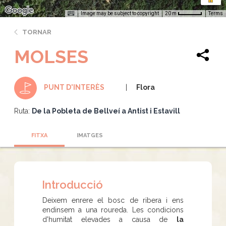
Image may be subject to copyright
Terms
20 m
TORNAR
MOLSES
Flora
PUNT D'INTERÈS
Ruta:
De la Pobleta de Bellveí a Antist i Estavill
FITXA
IMATGES
Introducció
Deixem enrere el bosc de ribera i ens
endinsem a una roureda. Les condicions
d'humitat elevades a causa de
la