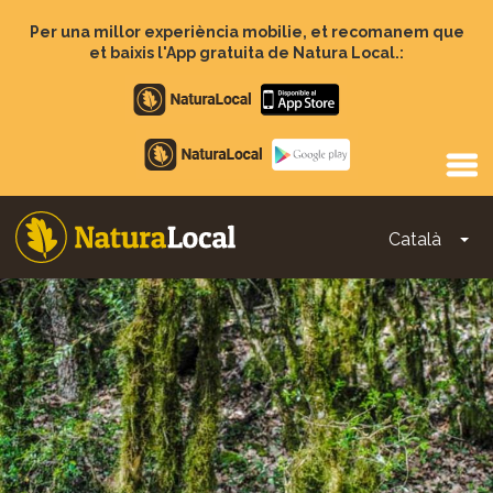
Vés
al
Per una millor experiència mobilie, et recomanem que
contingut
et baixis l'App gratuita de Natura Local.:
Apple
store
Google
Play
Català
To
Main
navigation