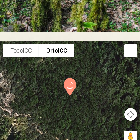
TopoICC
OrtoICC