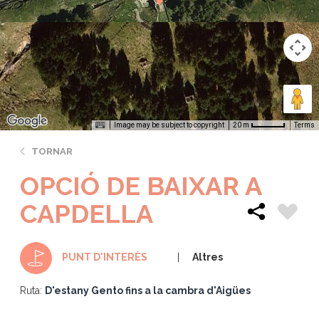
Image may be subject to copyright
Terms
20 m
TORNAR
OPCIÓ DE BAIXAR A
CAPDELLA
Altres
PUNT D'INTERÈS
Ruta:
D'estany Gento fins a la cambra d'Aigües