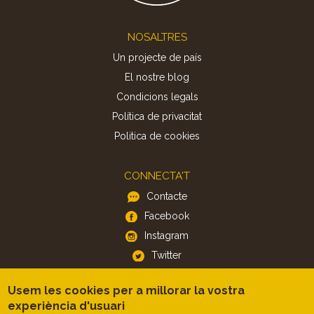
Footer
NOSALTRES
Un projecte de país
El nostre blog
Condicions legals
Política de privacitat
Politica de cookies
CONNECTA'T
Contacte
Facebook
Instagram
Twitter
Usem les cookies per a millorar la vostra
APP
experiència d'usuari