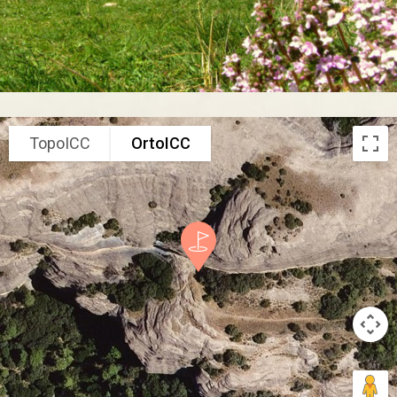
TopoICC
OrtoICC