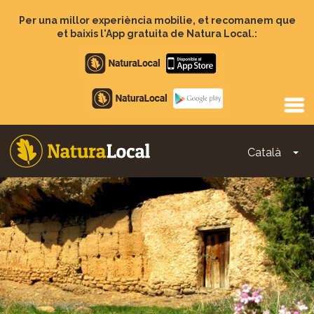
Vés
al
Per una millor experiència mobilie, et recomanem que
contingut
et baixis l'App gratuita de Natura Local.:
Apple
store
Google
Play
Català
To
Main
navigation