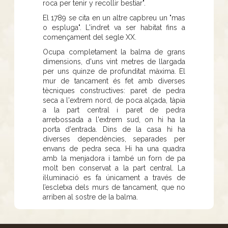
roca per tenir y recollir bestiar".
El 1789 se cita en un altre capbreu un "mas
o espluga". L'indret va ser habitat fins a
començament del segle XX.
Ocupa completament la balma de grans
dimensions, d'uns vint metres de llargada
per uns quinze de profunditat màxima. El
mur de tancament és fet amb diverses
tècniques constructives: paret de pedra
seca a l'extrem nord, de poca alçada, tàpia
a la part central i paret de pedra
arrebossada a l'extrem sud, on hi ha la
porta d'entrada. Dins de la casa hi ha
diverses dependències, separades per
envans de pedra seca. Hi ha una quadra
amb la menjadora i també un forn de pa
molt ben conservat a la part central. La
il·luminació es fa únicament a través de
l’escletxa dels murs de tancament, que no
arriben al sostre de la balma.