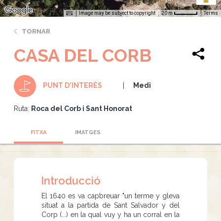
Image may be subject to copyright
Terms
20 m
TORNAR
CASA DEL CORB
Medi
PUNT D'INTERÈS
Ruta:
Roca del Corb i Sant Honorat
FITXA
IMATGES
Introducció
El 1640 es va capbreuar "un terme y gleva
situat a la partida de Sant Salvador y del
Corp (...) en la qual vuy y ha un corral en la