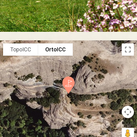
TopoICC
OrtoICC