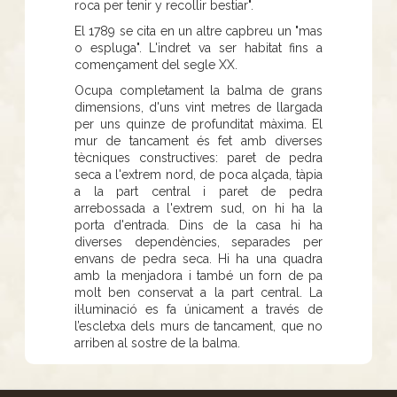
roca per tenir y recollir bestiar".
El 1789 se cita en un altre capbreu un "mas
o espluga". L'indret va ser habitat fins a
començament del segle XX.
Ocupa completament la balma de grans
dimensions, d'uns vint metres de llargada
per uns quinze de profunditat màxima. El
mur de tancament és fet amb diverses
tècniques constructives: paret de pedra
seca a l'extrem nord, de poca alçada, tàpia
a la part central i paret de pedra
arrebossada a l'extrem sud, on hi ha la
porta d'entrada. Dins de la casa hi ha
diverses dependències, separades per
envans de pedra seca. Hi ha una quadra
amb la menjadora i també un forn de pa
molt ben conservat a la part central. La
il·luminació es fa únicament a través de
l’escletxa dels murs de tancament, que no
arriben al sostre de la balma.