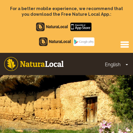
Skip
to
For a better mobile experience, we recommend that
main
you download the Free Nature Local App.:
content
Apple
store
Google
Play
English
To
Main
navigation