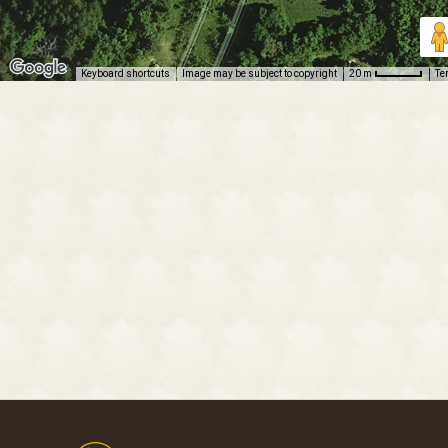
Keyboard shortcuts
Image may be subject to copyright
Te
20 m
Footer