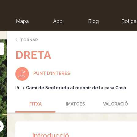
Mapa
App
Blog
Botiga
ion
TORNAR
DRETA
PUNT D'INTERÈS
Ruta:
Camí de Senterada al menhir de la casa Casó
FITXA
IMATGES
VALORACIÓ
Introducció