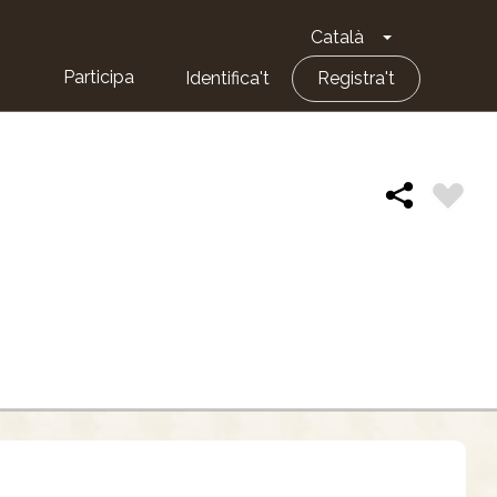
Català
Toggle Dropd
Participa
Identifica't
Registra't