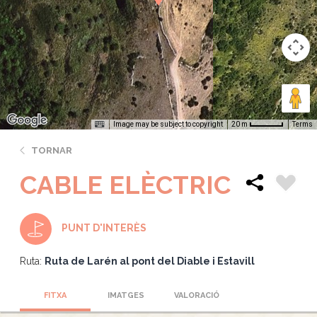
Image may be subject to copyright
Terms
20 m
TORNAR
CABLE ELÈCTRIC
PUNT D'INTERÈS
Ruta:
Ruta de Larén al pont del Diable i Estavill
FITXA
IMATGES
VALORACIÓ