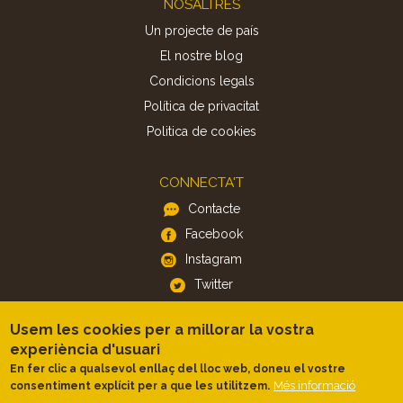
NOSALTRES
Un projecte de país
El nostre blog
Condicions legals
Política de privacitat
Politica de cookies
CONNECTA'T
Contacte
Facebook
Instagram
Twitter
Usem les cookies per a millorar la vostra
APP
experiència d'usuari
iOS
En fer clic a qualsevol enllaç del lloc web, doneu el vostre
Més informació
consentiment explícit per a que les utilitzem.
Android