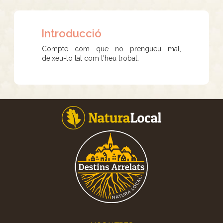
Introducció
Compte com que no prengueu mal,
deixeu-lo tal com l'heu trobat.
Footer