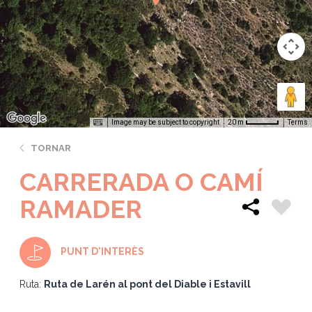
Image may be subject to copyright
Terms
20 m
TORNAR
CARRERADA O CAMÍ
RAMADER
PUNT D'INTERÈS
Ruta:
Ruta de Larén al pont del Diable i Estavill