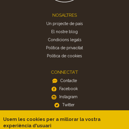
Footer
NOSALTRES
Un projecte de país
El nostre blog
Condicions legals
Política de privacitat
Politica de cookies
CONNECTA'T
Contacte
Facebook
Instagram
Twitter
Usem les cookies per a millorar la vostra
APP
experiència d'usuari