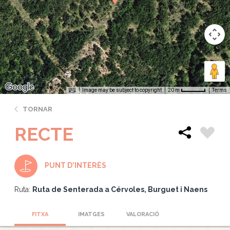
Image may be subject to copyright
Terms
20 m
TORNAR
RECTE
PUNT D'INTERÈS
Ruta:
Ruta de Senterada a Cérvoles, Burguet i Naens
FITXA
IMATGES
VALORACIÓ