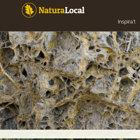
Vés
al
contingut
Main
Inspira't
navigat