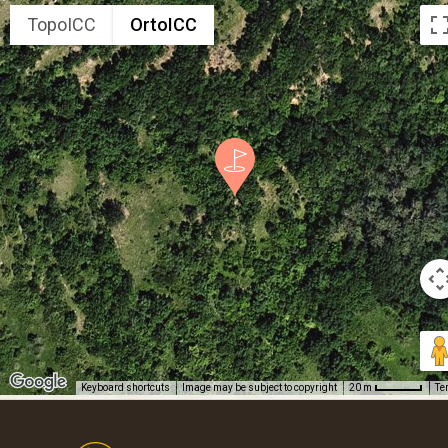
TopoICC
OrtoICC
Keyboard shortcuts
Image may be subject to copyright
Te
20 m
Footer