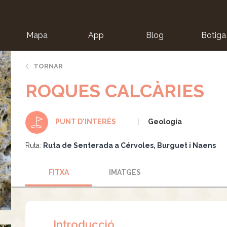
Mapa
App
Blog
Botiga
ion
TORNAR
ROQUES CALCÀRIES
Geologia
PUNT D'INTERÈS
Ruta:
Ruta de Senterada a Cérvoles, Burguet i Naens
FITXA
IMATGES
Introducció