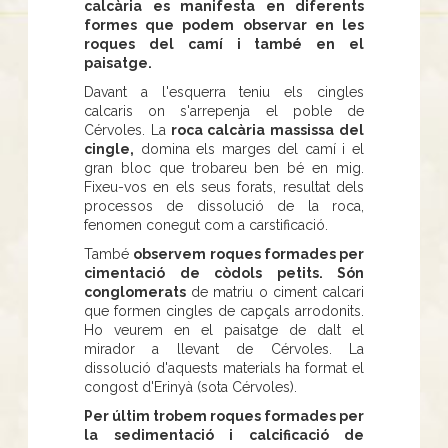
calcària es manifesta en diferents
formes que podem observar en les
roques del camí i també en el
paisatge.
Davant a l'esquerra teniu els cingles
calcaris on s'arrepenja el poble de
Cérvoles. La
roca calcària massissa del
cingle,
domina els marges del camí i el
gran bloc que trobareu ben bé en mig.
Fixeu-vos en els seus forats, resultat dels
processos de dissolució de la roca,
fenomen conegut com a carstificació.
També
observem roques formades per
cimentació de còdols petits. Són
conglomerats
de matriu o ciment calcari
que formen cingles de capçals arrodonits.
Ho veurem en el paisatge de dalt el
mirador a llevant de Cérvoles. La
dissolució d'aquests materials ha format el
congost d'Erinyà (sota Cérvoles).
Per últim trobem roques formades per
la sedimentació i calcificació de