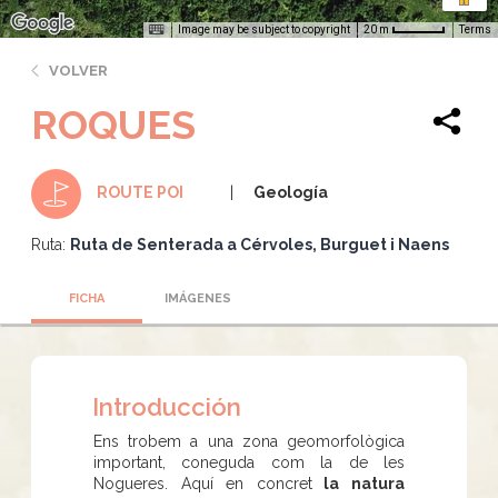
Image may be subject to copyright
Terms
20 m
VOLVER
ROQUES
Geología
ROUTE POI
Ruta:
Ruta de Senterada a Cérvoles, Burguet i Naens
FICHA
IMÁGENES
Introducción
Ens trobem a una zona geomorfològica
important, coneguda com la de les
Nogueres. Aquí en concret
la natura