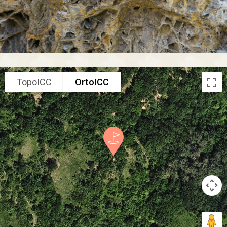
TopoICC
OrtoICC