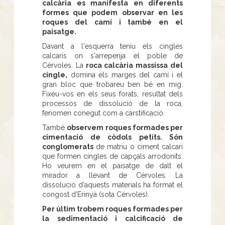
calcària es manifesta en diferents
formes que podem observar en les
roques del camí i també en el
paisatge.
Davant a l'esquerra teniu els cingles
calcaris on s'arrepenja el poble de
Cérvoles. La
roca calcària massissa del
cingle,
domina els marges del camí i el
gran bloc que trobareu ben bé en mig.
Fixeu-vos en els seus forats, resultat dels
processos de dissolució de la roca,
fenomen conegut com a carstificació.
També
observem roques formades per
cimentació de còdols petits. Són
conglomerats
de matriu o ciment calcari
que formen cingles de capçals arrodonits.
Ho veurem en el paisatge de dalt el
mirador a llevant de Cérvoles. La
dissolució d'aquests materials ha format el
congost d'Erinyà (sota Cérvoles).
Per últim trobem roques formades per
la sedimentació i calcificació de