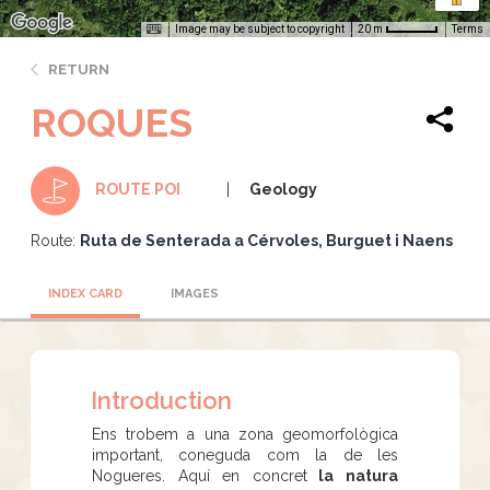
Image may be subject to copyright
Terms
20 m
RETURN
ROQUES
Geology
ROUTE POI
Route:
Ruta de Senterada a Cérvoles, Burguet i Naens
INDEX CARD
IMAGES
Introduction
Ens trobem a una zona geomorfològica
important, coneguda com la de les
Nogueres. Aquí en concret
la natura