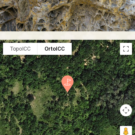
TopoICC
OrtoICC