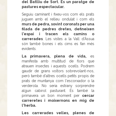
del Batlliu de Sort. És un paratge de
pastures espectacular.
Seguiu caminant i fixeu-vos com els prats
juguen amb el relleu ondulat i com els
murs de pedra, sovint coronats per una
filada de pedres dretes, defineixen
l'espai i tracen els camins o
carrerades
. Les vistes a la Vall d'Àssua
són també bones i els cims es fan més
evidents.
La primavera, plena de vida,
es
manifesta amb multitud de flors que
atrauen insectes i aquests ocells. Podrem
gaudir de grans voltors sobrevolant-nos,
però també d'altres ocells petits propis de
prats de muntanya com l'escorxador o la
verderola. No seria estrany sorprendre
algun cabirol pasturant. És també la
primavera un bon moment per
cercar
carreretes i moixernons en mig de
l'herba.
Les carrerades velles, plenes de