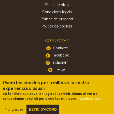
El nostre blog
Condicions legals
Política de privacitat
Politica de cookies
CONNECTA'T
Contacte
Facebook
Instagram
Twitter
Usem les cookies per a millorar la vostra
APP
experiència d'usuari
iOS
En fer clic a qualsevol enllaç del lloc web, doneu el vostre
Android
Més informació
consentiment explícit per a que les utilitzem.
No, gràcies
ESTIC D'ACORD