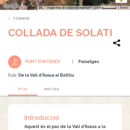
Image may be subject to copyright
Terms
20 m
TORNAR
COLLADA DE SOLATI
Paisatges
PUNT D'INTERÈS
Ruta:
De la Vall d'Àssua al Batlliu
FITXA
IMATGES
Introducció
Aquest és el pas de la Vall d'Àssua a la