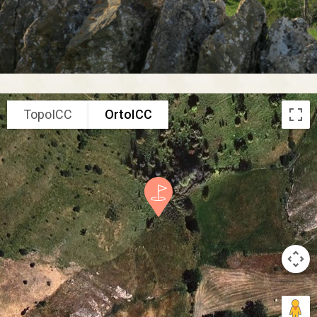
TopoICC
OrtoICC