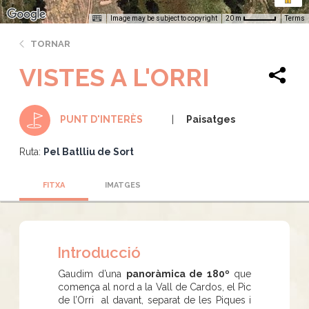
Image may be subject to copyright
Terms
20 m
TORNAR
VISTES A L'ORRI
Paisatges
PUNT D'INTERÈS
Ruta:
Pel Batlliu de Sort
FITXA
IMATGES
Introducció
Gaudim d’una
panoràmica de 180º
que
comença al nord a la Vall de Cardos, el Pic
de l’Orri al davant, separat de les Piques i