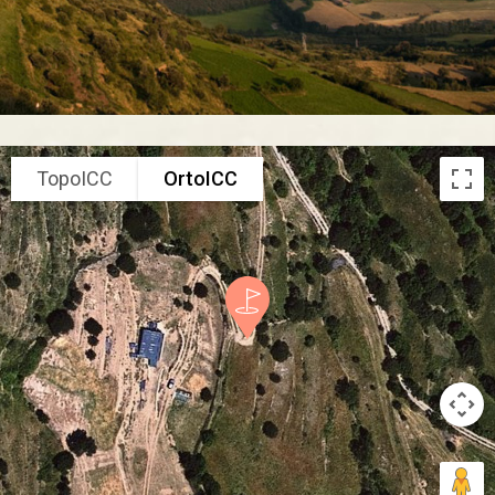
TopoICC
OrtoICC