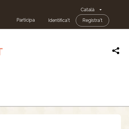
Català
Toggle Dropd
Participa
Identifica't
Registra't
T