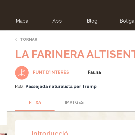
Mapa
App
Blog
Botiga
ion
TORNAR
LA FARINERA ALTISEN
Fauna
PUNT D'INTERÈS
Ruta:
Passejada naturalista per Tremp
FITXA
IMATGES
Introducció