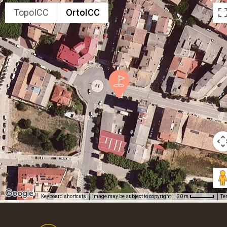
TopoICC
OrtoICC
Keyboard shortcuts
Image may be subject to copyright
Te
20 m
Footer