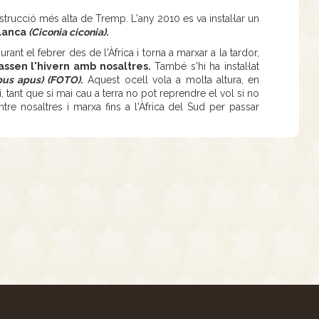
onstrucció més alta de Tremp. L'any 2010 es va instal·lar un
blanca
(Ciconia ciconia)
.
nt el febrer des de l'Àfrica i torna a marxar a la tardor,
assen l'hivern amb nosaltres.
També s'hi ha instal·lat
pus apus) (FOTO)
.
Aquest ocell vola a molta altura, en
, tant que si mai cau a terra no pot reprendre el vol si no
ntre nosaltres i marxa fins a l'Àfrica del Sud per passar