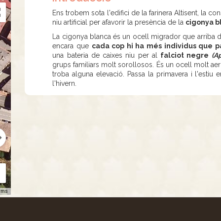
Ens trobem sota l'edifici de la farinera Altisent, la c
niu artificial per afavorir la presència de la
cigonya 
La cigonya blanca és un ocell migrador que arriba dura
encara que
cada cop hi ha més individus que p
una bateria de caixes niu per al
falciot negre
(A
grups familiars molt sorollosos. És un ocell molt aeri
troba alguna elevació. Passa la primavera i l'estiu e
l'hivern.
rms