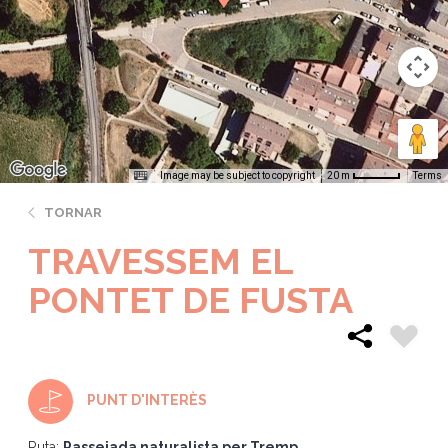
Image may be subject to copyright
Terms
20 m
TORNAR
TRAVESSEM EL
PONTET DE FUSTA
PUNT D'INTERÈS
Ruta:
Passejada naturalista per Tremp