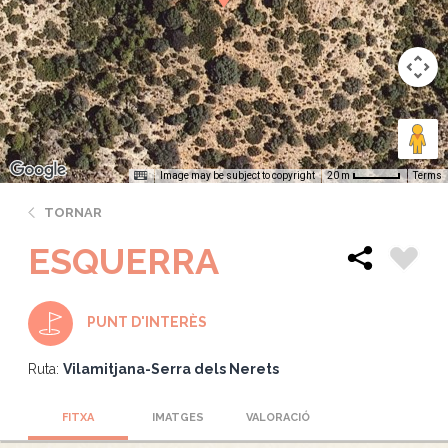
Image may be subject to copyright
Terms
20 m
TORNAR
ESQUERRA
PUNT D'INTERÈS
Ruta:
Vilamitjana-Serra dels Nerets
FITXA
IMATGES
VALORACIÓ