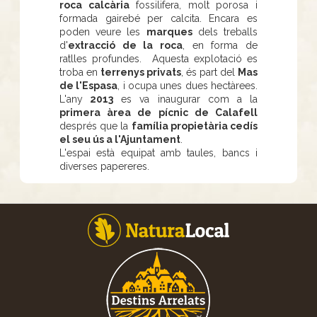
roca calcària
fossilifera, molt porosa i
formada gairebé per calcita. Encara es
poden veure les
marques
dels treballs
d'
extracció de la roca
, en forma de
ratlles profundes. Aquesta explotació es
troba en
terrenys privats
, és part del
Mas
de l'Espasa
, i ocupa unes dues hectàrees.
L'any
2013
es va inaugurar com a la
primera àrea de pícnic de Calafell
després que la
família propietària cedís
el seu ús a l'Ajuntament
.
L'espai està equipat amb taules, bancs i
diverses papereres.