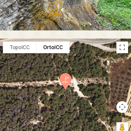
TopoICC
OrtoICC