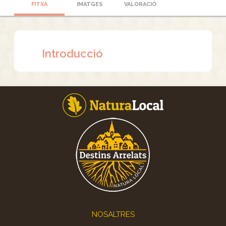
FITXA
IMATGES
VALORACIÓ
Introducció
Footer
NOSALTRES