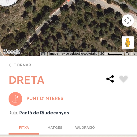
Image may be subject to copyright
Terms
20 m
TORNAR
DRETA
PUNT D'INTERÈS
Ruta:
Pantà de Riudecanyes
FITXA
IMATGES
VALORACIÓ