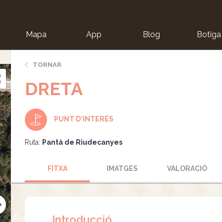
Mapa
App
Blog
Botiga
ion
TORNAR
DRETA
PUNT D'INTERÈS
Ruta:
Pantà de Riudecanyes
FITXA
IMATGES
VALORACIÓ
Introducció