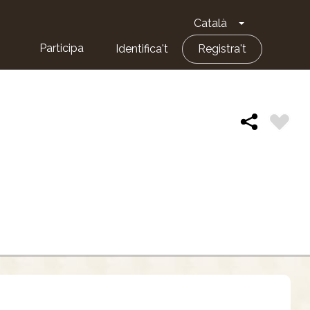
Català
Toggle Dropd
Participa
Identifica't
Registra't