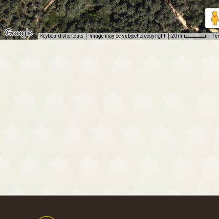
Keyboard shortcuts
Image may be subject to copyright
Te
20 m
Footer