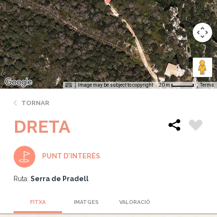
Image may be subject to copyright
Terms
20 m
TORNAR
DRETA
PUNT D'INTERÈS
Ruta:
Serra de Pradell
FITXA
IMATGES
VALORACIÓ