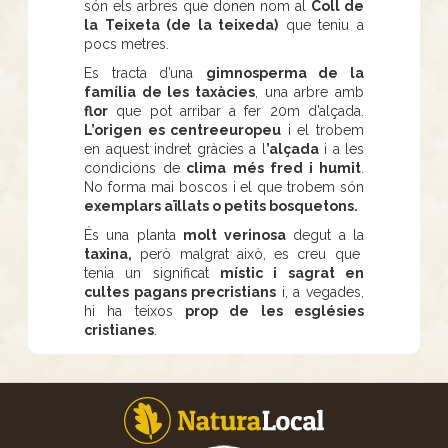
són els arbres que donen nom al
Coll de
la Teixeta (de la teixeda)
que teniu a
pocs metres.
Es tracta d’una
gimnosperma de la
família de les taxàcies
, una arbre amb
flor
que pot arribar a fer 20m d’alçada.
L’origen es centreeuropeu
i el trobem
en aquest indret gràcies a l
’alçada
i a les
condicions de
clima més fred i humit
.
No forma mai boscos i el que trobem són
exemplars aïllats o petits bosquetons.
És una planta
molt verinosa
degut a la
taxina,
però malgrat això, es creu que
tenia un significat
místic i sagrat en
cultes pagans precristians
i, a vegades,
hi ha teixos
prop de les esglésies
cristianes
.