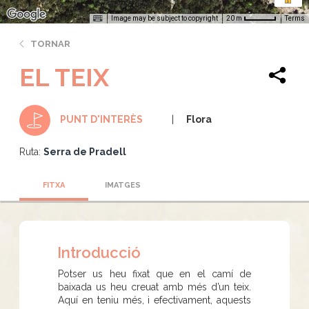
Image may be subject to copyright
Terms
20 m
TORNAR
EL TEIX
Flora
PUNT D'INTERÈS
Ruta:
Serra de Pradell
FITXA
IMATGES
Introducció
Potser us heu fixat que en el camí de
baixada us heu creuat amb més d’un teix.
Aquí en teniu més, i efectivament, aquests