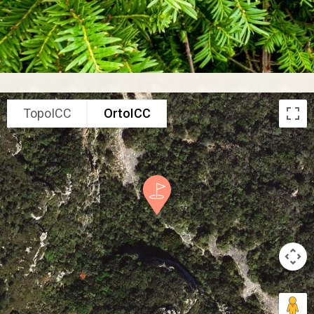
TopoICC
OrtoICC