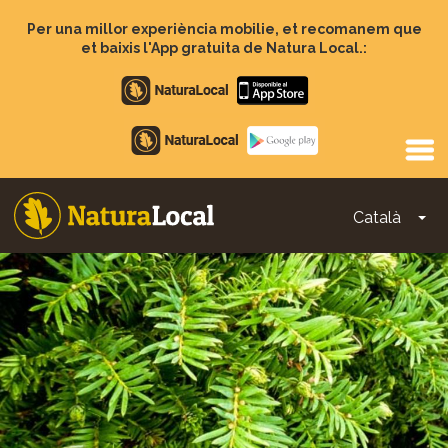
Vés
al
Per una millor experiència mobilie, et recomanem que
contingut
et baixis l'App gratuita de Natura Local.:
Apple
store
Google
Play
Català
To
Main
navigation