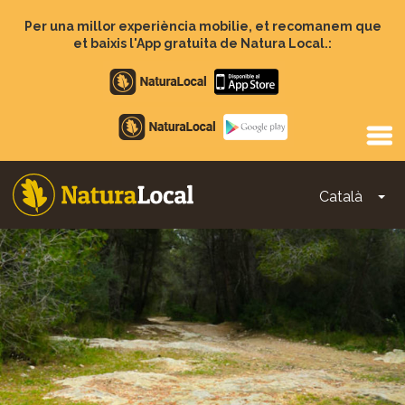
Vés
al
Per una millor experiència mobilie, et recomanem que
contingut
et baixis l'App gratuita de Natura Local.:
Apple
store
Google
Play
Català
To
Main
navigation