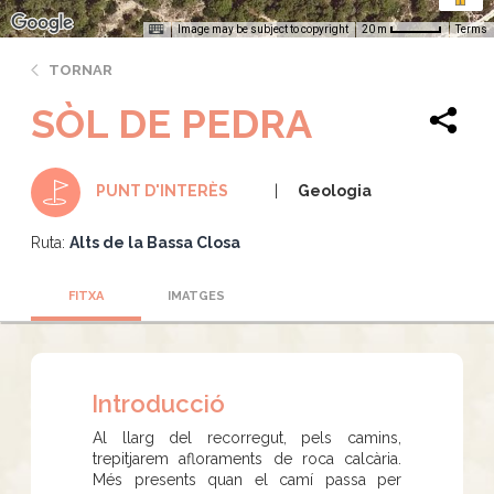
Image may be subject to copyright
Terms
20 m
TORNAR
SÒL DE PEDRA
Geologia
PUNT D'INTERÈS
Ruta:
Alts de la Bassa Closa
FITXA
IMATGES
Introducció
Al llarg del recorregut, pels camins,
trepitjarem afloraments de roca calcària.
Més presents quan el camí passa per