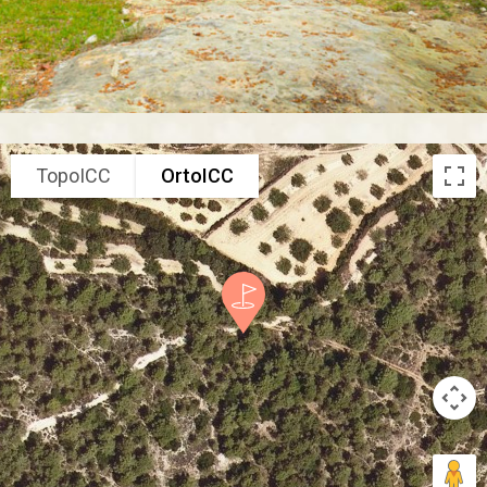
TopoICC
OrtoICC