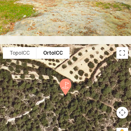
TopoICC
OrtoICC