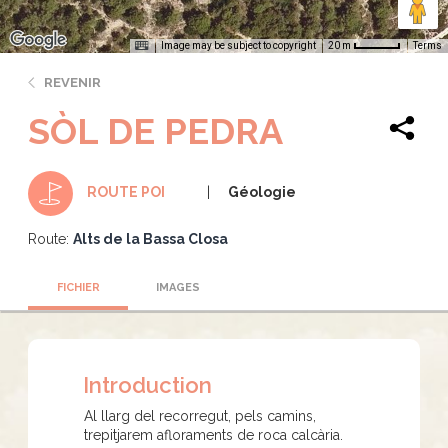
Image may be subject to copyright
Terms
20 m
REVENIR
SÒL DE PEDRA
Géologie
ROUTE POI
Route:
Alts de la Bassa Closa
FICHIER
IMAGES
Introduction
Al llarg del recorregut, pels camins,
trepitjarem afloraments de roca calcària.