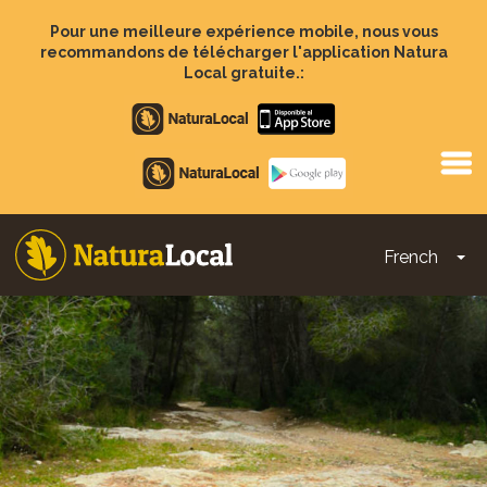
Aller
au
Pour une meilleure expérience mobile, nous vous
contenu
recommandons de télécharger l'application Natura
principal
Local gratuite.:
Apple
store
Google
Play
French
To
Main
navigation