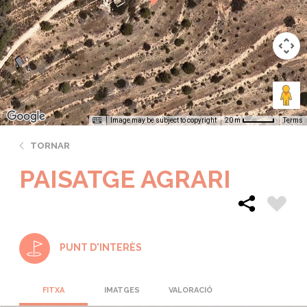
Image may be subject to copyright
Terms
20 m
TORNAR
PAISATGE AGRARI
PUNT D'INTERÈS
FITXA
IMATGES
VALORACIÓ