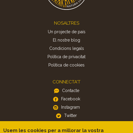
Footer
NOSALTRES
Un projecte de país
El nostre blog
Condicions legals
Política de privacitat
Politica de cookies
CONNECTA'T
Contacte
Facebook
Instagram
Twitter
Usem les cookies per a millorar la vostra
APP