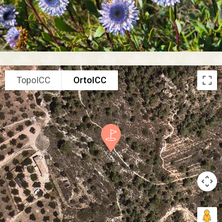
TopoICC
OrtoICC