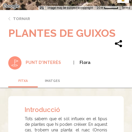
Image may be subject to copyright
Terms
20 m
TORNAR
PLANTES DE GUIXOS
Flora
PUNT D'INTERÈS
FITXA
IMATGES
Introducció
Tots sabem que el sòl influeix en el tipus
de plantes que hi poden créixer. En aquest
cas, trobem una planta: el ruac (Ononis