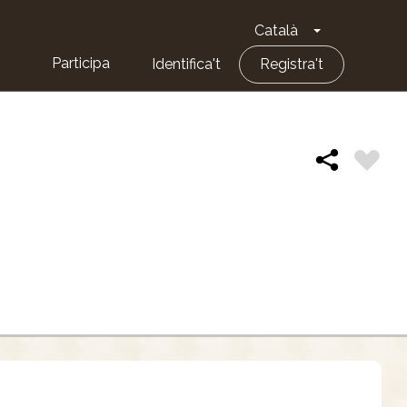
Català
Toggle Dropd
Participa
Identifica't
Registra't