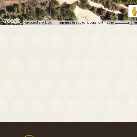
Keyboard shortcuts
Image may be subject to copyright
Te
20 m
Footer