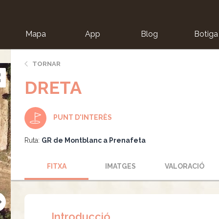
Mapa
App
Blog
Botiga
ion
TORNAR
DRETA
PUNT D'INTERÈS
Ruta:
GR de Montblanc a Prenafeta
FITXA
IMATGES
VALORACIÓ
Introducció