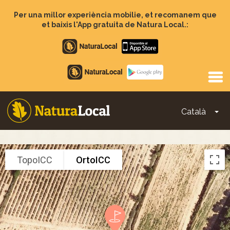
Vés
al
Per una millor experiència mobilie, et recomanem que
contingut
et baixis l'App gratuita de Natura Local.:
Apple
store
Google
Play
Català
To
Main
navigation
TopoICC
OrtoICC