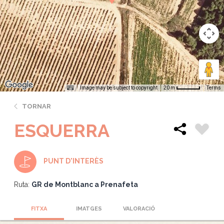
Image may be subject to copyright
Terms
20 m
TORNAR
ESQUERRA
PUNT D'INTERÈS
Ruta:
GR de Montblanc a Prenafeta
FITXA
IMATGES
VALORACIÓ