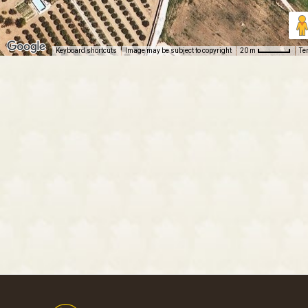
Keyboard shortcuts
Image may be subject to copyright
Te
20 m
Footer