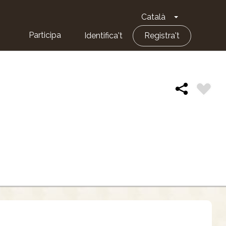
Català
Toggle Dropd
Participa
Identifica't
Registra't