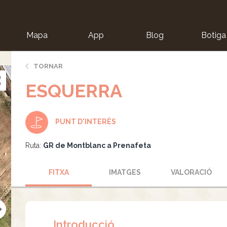
Mapa
App
Blog
Botiga
ion
TORNAR
ESQUERRA
PUNT D'INTERÈS
Ruta:
GR de Montblanc a Prenafeta
FITXA
IMATGES
VALORACIÓ
Introducció