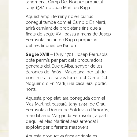
l’anomenat Camp Del Noguer propietat
l’any 1582 de Joan Martí de Bagà.
Aquest ampli terreny ric en cultius i
conegut també com el Camp d’En Martí,
anirà canviant de propietaris fins que a
finals de segle XVII passa a mans de Josep
Ferrusola, notari de Bagà i propietari
d’altres finques de l’entorn.
Segle XVIII –
L’any 1701, Josep Ferrusola
obté permís per part dels procuradors
generals del Duc d’Alba, senyor de les
Baronies de Pinós i Mataplana, per tal de
construir a les seves terres del Camp Del
Noguer o d’En Martí, una casa, era, pòrtic i
horts.
Aquesta propietat, ara coneguda com el
Mas Martinet passarà, l’any 1734, de Grau
Ferrusola a Domènec Soldevila d’Amorós,
maridat amb Margarida Ferrusola i, a partir
d’aquí, el Mas Martinet serà arrendat i
explotat per diferents masovers.
Aquesta productiva finca agrícola es