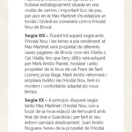
trobava estratègicament situada en una
cruïlla de camins i important lloc de pas,
per això en el Mas Martinet s’hi establirà un
hostal i l’indret es coneixerà com a l’Hostal
Nou de Brocà.
Segle XIX –
Durant tot aquest segle amb
l’Hostal Nou i les terres a ple rendiment, el
Mas Martinet serà propietat de diferents
cases pageses de Brocà, com els Vilella o
Cal Vilalta, fins que l’any 1883 serà adquirit
per Martí Amills Planell, hostaler i antic
propietari de la finca de cal Frare de Sant
Llorenç prop Bagà. Martí Amills reformarà i
ampliarà l’edifici de l’Hostal Nou, fent-lo
modern i confortable, adaptat als nous
temps.
Segle XX –
A principis d’aquest segle,
l’antic Mas Martinet i l’Hostal Nou, són a
tocar de la nova estació de ferrocarril amb
final de línia a Guardiola i per tant el seu
entorn canviarà dràsticament. Joan Amills
Noguera, hereu de la propietat de l’Hostal