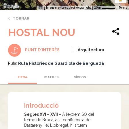
Image may be subject to copyright
Terms
20 m
TORNAR
HOSTAL NOU
Arquitectura
PUNT D'INTERÈS
Ruta:
Ruta Històries de Guardiola de Berguedà
FITXA
IMATGES
VÍDEOS
Introducció
Segles XVI – XVII –
A l’extrem SO del
terme de Brocà, a la confluència del
Bastareny i el Llobregat, hi situem