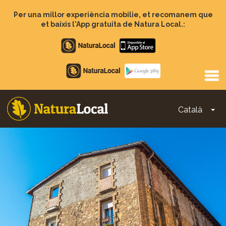
Vés
al
Per una millor experiència mobilie, et recomanem que
contingut
et baixis l'App gratuita de Natura Local.:
Apple
store
Google
Play
Català
To
Main
navigation