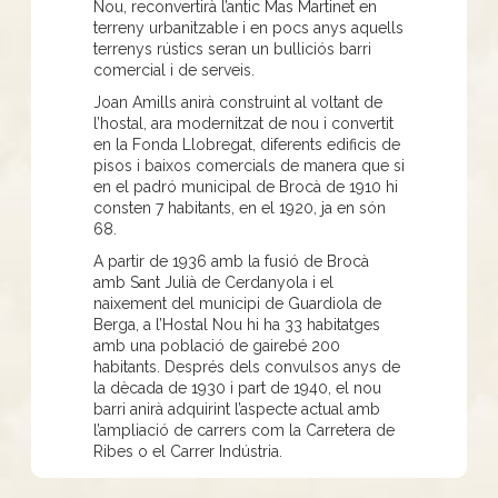
Nou, reconvertirà l’antic Mas Martinet en
terreny urbanitzable i en pocs anys aquells
terrenys rústics seran un bulliciós barri
comercial i de serveis.
Joan Amills anirà construint al voltant de
l’hostal, ara modernitzat de nou i convertit
en la Fonda Llobregat, diferents edificis de
pisos i baixos comercials de manera que si
en el padró municipal de Brocà de 1910 hi
consten 7 habitants, en el 1920, ja en són
68.
A partir de 1936 amb la fusió de Brocà
amb Sant Julià de Cerdanyola i el
naixement del municipi de Guardiola de
Berga, a l’Hostal Nou hi ha 33 habitatges
amb una població de gairebé 200
habitants. Després dels convulsos anys de
la dècada de 1930 i part de 1940, el nou
barri anirà adquirint l’aspecte actual amb
l’ampliació de carrers com la Carretera de
Ribes o el Carrer Indústria.