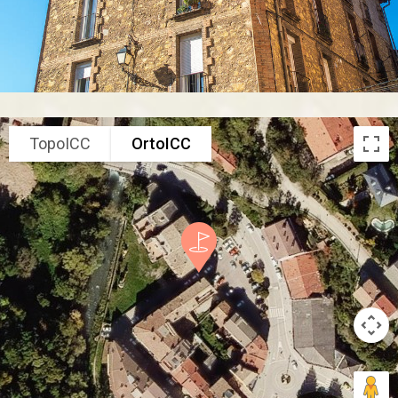
TopoICC
OrtoICC