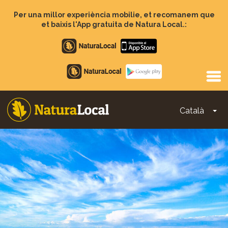
Vés
al
Per una millor experiència mobilie, et recomanem que
contingut
et baixis l'App gratuita de Natura Local.:
Apple
store
Google
Play
Català
To
Main
navigation