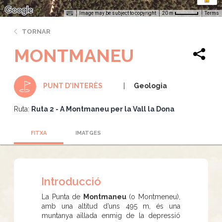
Image may be subject to copyright
Terms
20 m
TORNAR
MONTMANEU
Geologia
PUNT D'INTERÈS
Ruta:
Ruta 2 - A Montmaneu per la Vall la Dona
FITXA
IMATGES
Introducció
La Punta de
Montmaneu
(o Montmeneu),
amb una altitud d’uns 495 m, és una
muntanya aïllada enmig de la depressió