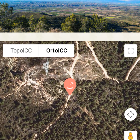
TopoICC
OrtoICC