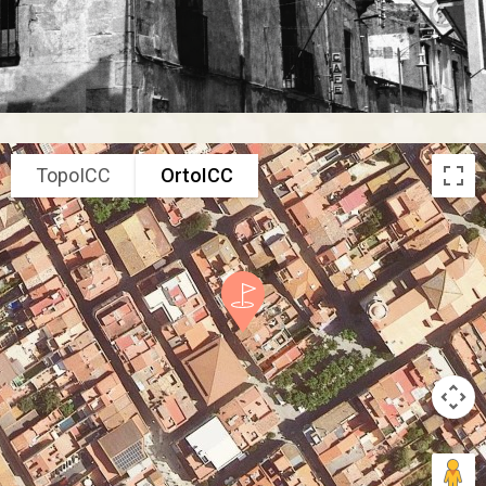
TopoICC
OrtoICC