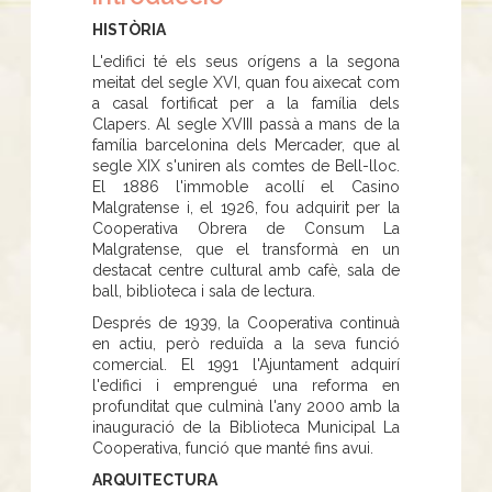
HISTÒRIA
L'edifici té els seus orígens a la segona
meitat del segle XVI, quan fou aixecat com
a casal fortificat per a la família dels
Clapers. Al segle XVIII passà a mans de la
família barcelonina dels Mercader, que al
segle XIX s'uniren als comtes de Bell-lloc.
El 1886 l'immoble acollí el Casino
Malgratense i, el 1926, fou adquirit per la
Cooperativa Obrera de Consum La
Malgratense, que el transformà en un
destacat centre cultural amb cafè, sala de
ball, biblioteca i sala de lectura.
Després de 1939, la Cooperativa continuà
en actiu, però reduïda a la seva funció
comercial. El 1991 l'Ajuntament adquirí
l'edifici i emprengué una reforma en
profunditat que culminà l'any 2000 amb la
inauguració de la Biblioteca Municipal La
Cooperativa, funció que manté fins avui.
ARQUITECTURA