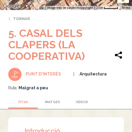
Image may be subject to copyright
Terms
20 m
TORNAR
5. CASAL DELS
CLAPERS (LA
COOPERATIVA)
Arquitectura
PUNT D'INTERÈS
Ruta:
Malgrat a peu
FITXA
IMATGES
VÍDEOS
Introducció