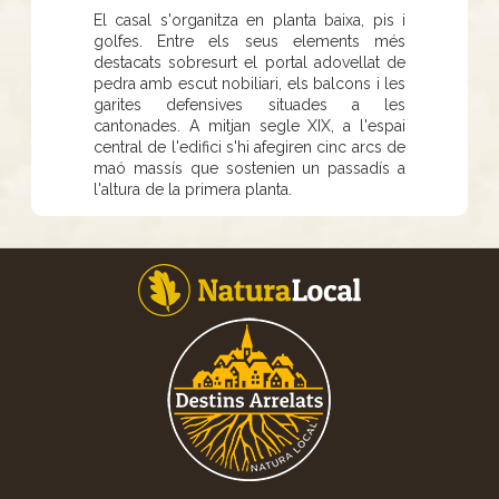
El casal s'organitza en planta baixa, pis i
golfes. Entre els seus elements més
destacats sobresurt el portal adovellat de
pedra amb escut nobiliari, els balcons i les
garites defensives situades a les
cantonades. A mitjan segle XIX, a l'espai
central de l'edifici s'hi afegiren cinc arcs de
maó massís que sostenien un passadís a
l'altura de la primera planta.