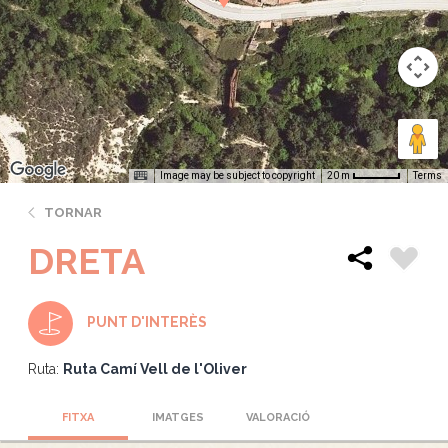
Image may be subject to copyright
Terms
20 m
TORNAR
DRETA
PUNT D'INTERÈS
Ruta:
Ruta Camí Vell de l'Oliver
FITXA
IMATGES
VALORACIÓ