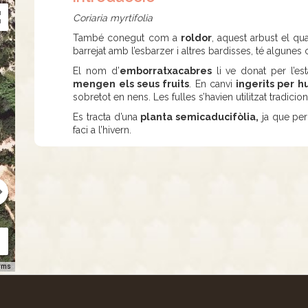
Coriaria myrtifolia
També conegut com a
roldor
, aquest arbust el q
barrejat amb l’esbarzer i altres bardisses, té algunes 
El nom d’
emborratxacabres
li ve donat per l’est
mengen els seus fruits
. En canvi
ingerits per h
sobretot en nens. Les fulles s’havien utilitzat tradici
Es tracta d’una
planta semicaducifòlia,
ja que perd
faci a l’hivern.
rms