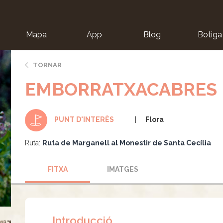
Mapa
App
Blog
Botiga
ion
TORNAR
EMBORRATXACABRES
Flora
PUNT D'INTERÈS
Ruta:
Ruta de Marganell al Monestir de Santa Cecília
FITXA
IMATGES
Introducció