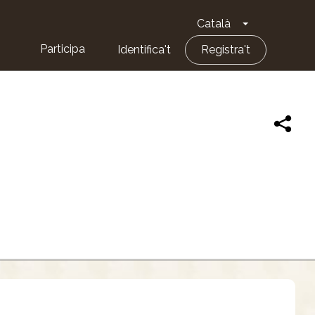
Català
Toggle Dropd
Participa
Identifica't
Registra't