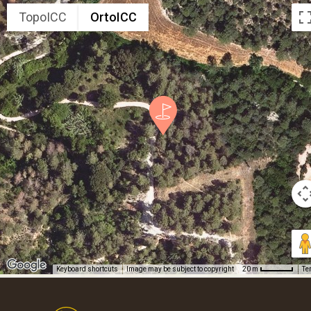
TopoICC
OrtoICC
Keyboard shortcuts
Image may be subject to copyright
Te
20 m
Footer