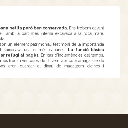
bana petita però ben conservada.
Ens trobem davant
ge i amb la part més interna excavada a la roca mare.
ula.
 són un element patrimonial, testimoni de la importància
etat s’aixecava una o més cabanes.
La funció bàsica
ar refugi al pagès.
En cas d’inclemències del temps,
 més freds i ventosos de l’hivern, així com amagar-se de
cions eren guardar el dinar, de magatzem d’eines i