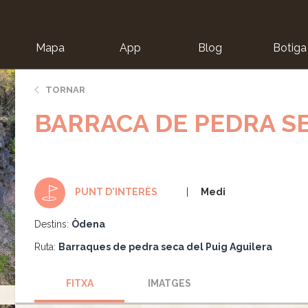
Mapa
App
Blog
Botiga
ion
TORNAR
BARRACA DE PEDRA SE
Medi
PUNT D'INTERÈS
Destins:
Òdena
Ruta:
Barraques de pedra seca del Puig Aguilera
FITXA
IMATGES