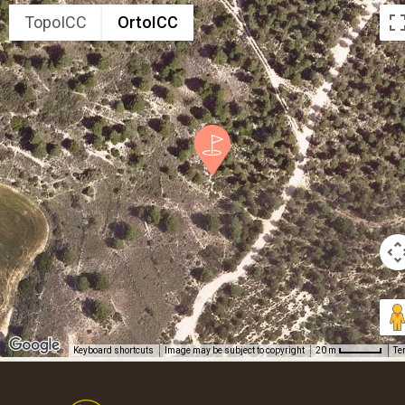
TopoICC
OrtoICC
Keyboard shortcuts
Image may be subject to copyright
Te
20 m
Footer