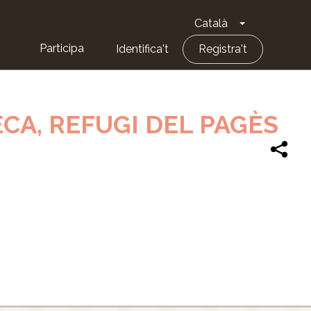
Català
Toggle Dropd
Participa
Identifica't
Registra't
CA, REFUGI DEL PAGÈS