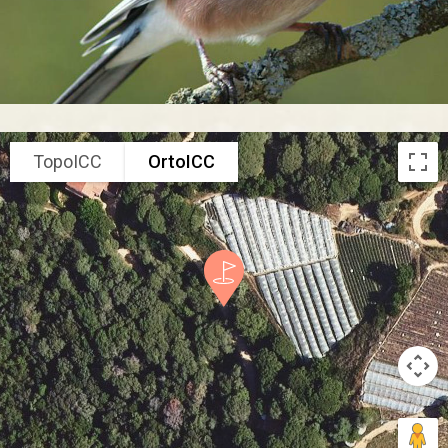
TopoICC
OrtoICC