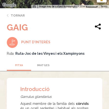
Image may be subject to copyright
Terms
20 m
TORNAR
GAIG
PUNT D'INTERÈS
Ruta:
Ruta-Joc de les Vinyes i els Xampinyons
FITXA
IMATGES
Introducció
Garrulus glandarius
Aquest membre de la família dels
còrvids
és un ocell sedentari i habitual als nostres