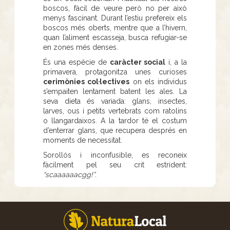
boscos, fàcil de veure però no per això
menys fascinant. Durant l’estiu prefereix els
boscos més oberts, mentre que a l’hivern,
quan l’aliment escasseja, busca refugiar-se
en zones més denses.
És una espècie de
caràcter social
i, a la
primavera, protagonitza unes curioses
cerimònies col·lectives
on els individus
s’empaiten lentament batent les ales. La
seva dieta és variada: glans, insectes,
larves, ous i petits vertebrats com ratolins
o llangardaixos. A la tardor té el costum
d’enterrar glans, que recupera després en
moments de necessitat.
Sorollós i inconfusible, es reconeix
fàcilment pel seu crit estrident:
“scaaaaaacgg!”
.