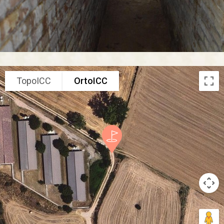
TopoICC
OrtoICC