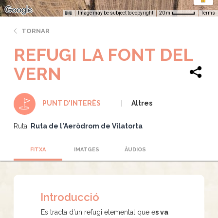
Image may be subject to copyright
Terms
20 m
TORNAR
REFUGI LA FONT DEL
VERN
Altres
PUNT D'INTERÈS
Ruta:
Ruta de l'Aeròdrom de Vilatorta
FITXA
IMATGES
ÀUDIOS
Introducció
Es tracta d’un refugi elemental que e
s va