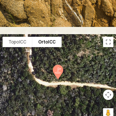
TopoICC
OrtoICC