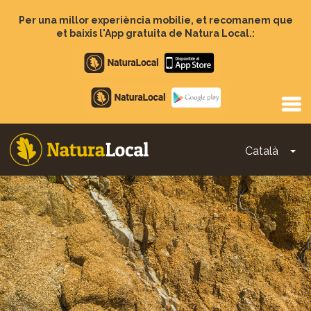
Vés
al
Per una millor experiència mobilie, et recomanem que
contingut
et baixis l'App gratuita de Natura Local.:
Apple
store
Google
Play
Català
To
Main
navigation