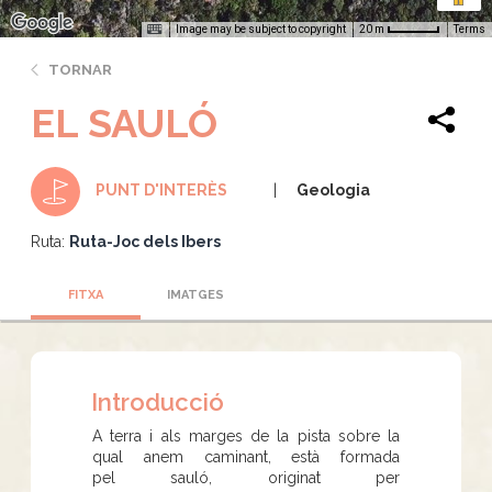
Image may be subject to copyright
Terms
20 m
TORNAR
EL SAULÓ
Geologia
PUNT D'INTERÈS
Ruta:
Ruta-Joc dels Ibers
FITXA
IMATGES
Introducció
A terra i als marges de la pista sobre la
qual anem caminant, està formada
pel sauló, originat per