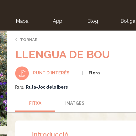
Mapa
App
Blog
Botiga
ion
TORNAR
LLENGUA DE BOU
Flora
PUNT D'INTERÈS
Ruta:
Ruta-Joc dels Ibers
FITXA
IMATGES
Introducció