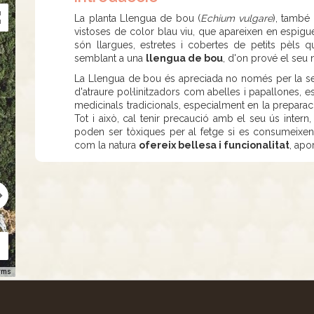
La planta Llengua de bou (
Echium vulgare
), tamb
vistoses de color blau viu, que apareixen en espigue
són llargues, estretes i cobertes de petits pèls
semblant a una
llengua de bou
, d'on prové el se
La Llengua de bou és apreciada no només per la sev
d'atraure pol·linitzadors com abelles i papallones, 
medicinals tradicionals, especialment en la prepara
Tot i això, cal tenir precaució amb el seu ús intern,
poden ser tòxiques per al fetge si es consumeixen
com la natura
ofereix bellesa i funcionalitat
, apo
rms