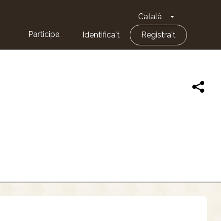
Català
Toggle Dropd
Participa
Identifica't
Registra't