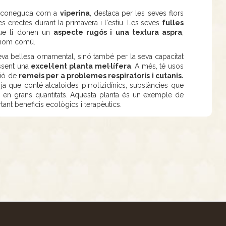
é coneguda com a
viperina
, destaca per les seves flors
s erectes durant la primavera i l'estiu. Les seves
fulles
 que li donen un
aspecte rugós i una textura aspra
,
u nom comú.
a bellesa ornamental, sinó també per la seva capacitat
essent una
excel·lent planta mel·lífera
. A més, té usos
ció de
remeis per a problemes respiratoris i cutanis.
 ja que conté alcaloides pirrolizidínics, substàncies que
 en grans quantitats. Aquesta planta és un exemple de
rtant beneficis ecològics i terapèutics.