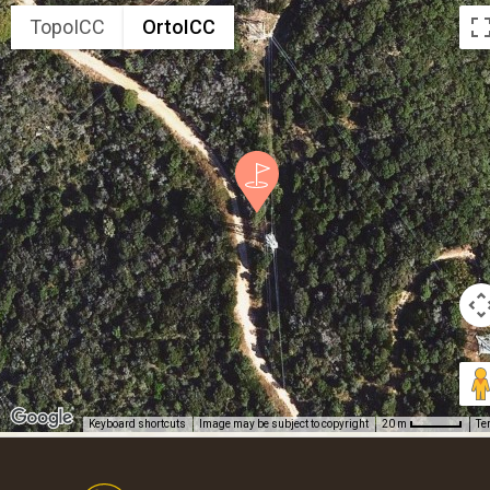
TopoICC
OrtoICC
Keyboard shortcuts
Image may be subject to copyright
Te
20 m
Footer